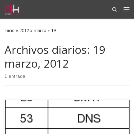
Search
Saltar al contenido
Me
Inicio
»
2012
»
marzo
»
19
Archivos diarios:
19
marzo, 2012
1 entrada
Tras las inspiradoras entradas de Eugenia, se me ocurrió
que sería buena idea continuar con la saga siguiendo la