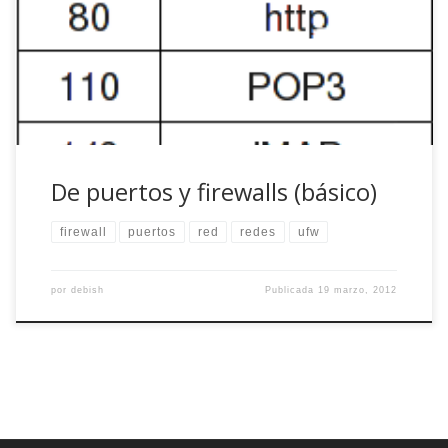
estructura de sus artículos: simplicidad, claridad de
conceptos y temática a priori conocida pero sobre la cual
siempre conviene refrescar conceptos. Ahí va una de
puertos y firewalls 😉
De puertos y firewalls (básico)
firewall
puertos
red
redes
ufw
por
debish
Publicada
19 marzo, 2012