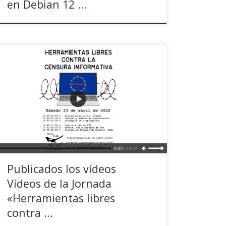
en Debian 12 …
Hoy os recomendamos encarecidamente dar un
vistazo a los vídeos de la última jornada de
nuestros amigos de PicaHack que estrenan por
cierto servidor y sitio web. Tal y como podéis
leer en el post de los vídeos: Estos son los
vídeos de la jornada «Herramientas libres contra
la censura […]
Publicados los vídeos
Vídeos de la Jornada
«Herramientas libres
contra …