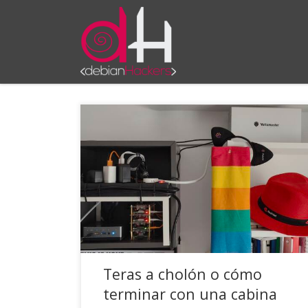
Saltar al contenido
Durante el último año y medio me ha estado
rondando la cabeza la idea de tener más
espacio de almacenamiento disponible en
canelo, el servidor de casa pero quería hacerlo
de una forma diferente a como hasta entonces,
cuando añadía nuevos discos duros externos
por USB. Además de generar calor, […]
Teras a cholón o cómo
terminar con una cabina