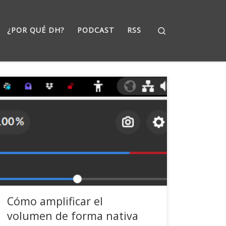
Search
¿POR QUÉ DH?
PODCAST
RSS
Post breve con un tip que he encontrado de pura
casualidad revisando otro tema. Si quieres
aumentar el volumen en tu Debian con GNOME,
desde la herramienta «retoques» puedes
hacerlo, eso sí, a costa de una cierta y lógica
distorsión (de hecho lo avisan). apt install
gnome-tweaks por si no […]
Cómo amplificar el
volumen de forma nativa