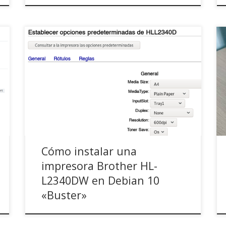
Entrada lo más resumida posible debido a mi
falta de tiempo para explayarme más . Si tienes
prisa, ve directamente al final en «la solución».
Situación y de dónde vino el problema: Yo usaba
Debian Testing desde 2019 y esta impresora en
mis Debian desde hace unos 5 años y […]
Cómo instalar una
impresora Brother HL-
L2340DW en Debian 10
«Buster»