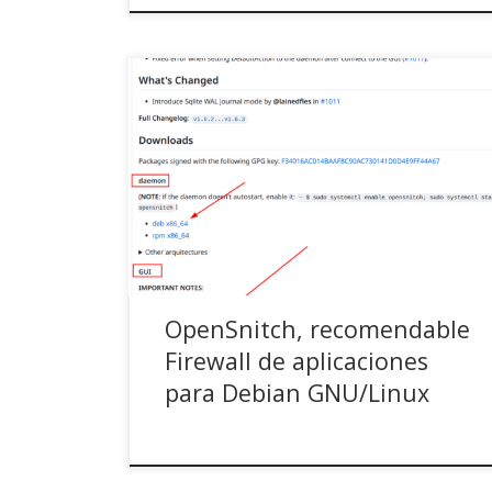
OpenSnitch, recuperando el control de tus
conexiones (Actualizado 14/09/2023, compatible
100 % con Debian 12) Hoy quería recomendaros
una aplicación que para mi se ha hecho
imprescindible para mi. Hablo de OpenSnitch, un
Firewall de aplicaciones para sistemas GNU/Linux
que está basado en Little Snitch y escrito en
Python. Una […]
OpenSnitch, recomendable
Firewall de aplicaciones
para Debian GNU/Linux