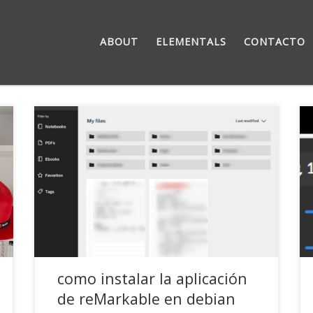
ABOUT
ELEMENTALS
CONTACTO
Resulta que hace unos meses me compré una
tableta reMarkable, una de esas libretas digitales
en las que escribes y lees como si fuese una
Moleskine. Es una gozada, sinceramente y con
una de las últimas actualizaciones ya fue el
acabose, pudiendo escribir desde el ordenador,
tableta o móvil, todo […]
como instalar la aplicación
de reMarkable en debian