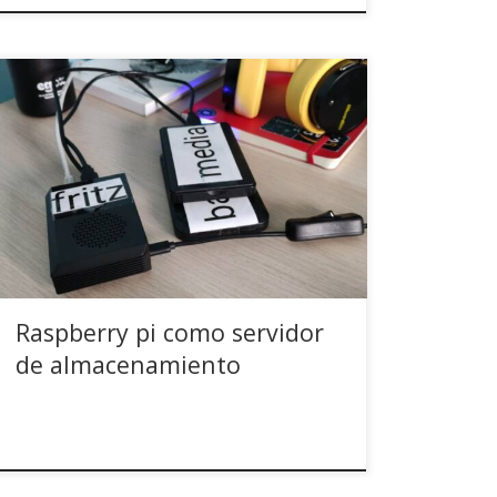
Soy una persona que hace copias de seguridad.
De todo. Siempre. No me vale lo de que no
hacen falta, que soy un exagerado ni ninguna
otra excusa. Backup y punto. Y cifrados. Y
siguiendo la regla del 3-2-1. Y con un armario de
comunicaciones adecuado. Además, me
encantan las […]
Raspberry pi como servidor
de almacenamiento