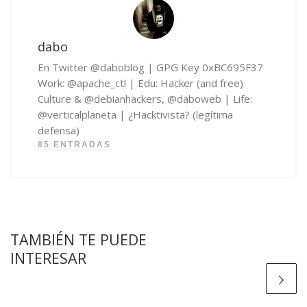
dabo
En Twitter @daboblog | GPG Key 0xBC695F37
Work: @apache_ctl | Edu: Hacker (and free)
Culture & @debianhackers, @daboweb | Life:
@verticalplaneta | ¿Hacktivista? (legítima
defensa)
85 ENTRADAS
TAMBIÉN TE PUEDE
INTERESAR