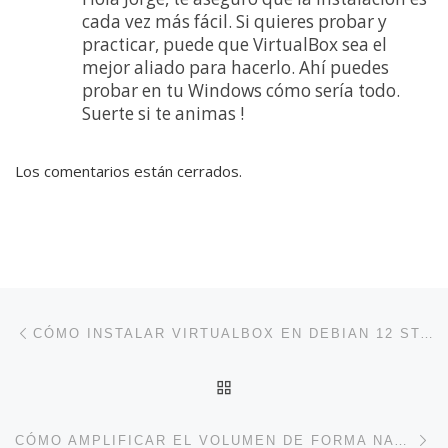
cada vez más fácil. Si quieres probar y
practicar, puede que VirtualBox sea el
mejor aliado para hacerlo. Ahí puedes
probar en tu Windows cómo sería todo.
Suerte si te animas !
Los comentarios están cerrados.
Navegación de entradas
Entrada anterior
CÓMO INSTALAR VIRTUALBOX EN DEBIAN 12 STABLE (BOOKWORM)
VOLVER A LA LISTA DE 
En
CÓMO AMPLIFICAR EL VOLUMEN DE FORMA NATIVA EN DEBIAN 12 BOOKWORM Y GNOME