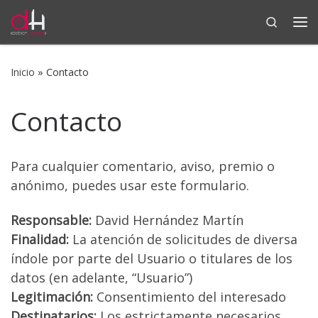
Search
Saltar al contenido
Me
Inicio
»
Contacto
Contacto
Para cualquier comentario, aviso, premio o
anónimo, puedes usar este formulario.
Responsable:
David Hernández Martín
Finalidad:
La atención de solicitudes de diversa
índole por parte del Usuario o titulares de los
datos (en adelante, “Usuario”)
Legitimación:
Consentimiento del interesado
Destinatarios:
Los estrictamente necesarios