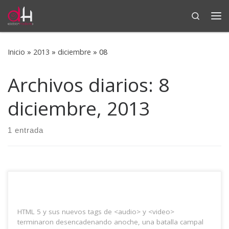
Search
Saltar al contenido
Me
Inicio
»
2013
»
diciembre
»
08
Archivos diarios:
8
diciembre, 2013
1 entrada
HTML 5 y sus nuevos tags de <audio> y <video>
terminaron desencadenando anoche, una batalla campal