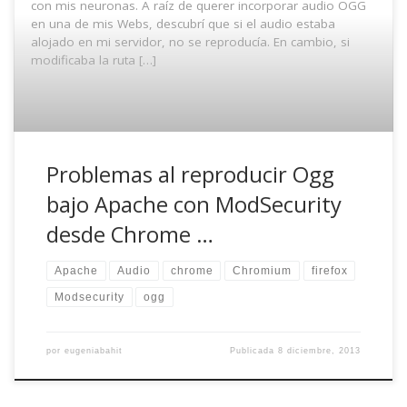
con mis neuronas. A raíz de querer incorporar audio OGG
en una de mis Webs, descubrí que si el audio estaba
alojado en mi servidor, no se reproducía. En cambio, si
modificaba la ruta […]
Problemas al reproducir Ogg
bajo Apache con ModSecurity
desde Chrome …
Apache
Audio
chrome
Chromium
firefox
Modsecurity
ogg
por
eugeniabahit
Publicada
8 diciembre, 2013