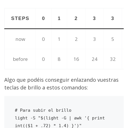
STEPS
0
1
2
3
3
now
0
1
2
3
5
before
0
8
16
24
32
Algo que podéis conseguir enlazando vuestras
teclas de brillo a estos comandos:
# Para subir el brillo

light -S "$(light -G | awk '{ print 
int(($1 + .72) * 1.4) }')"
