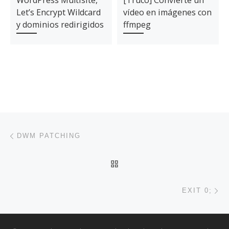
WordPress Multisite,
[Truco] Convierte un
Let’s Encrypt Wildcard
vídeo en imágenes con
y dominios redirigidos
ffmpeg
Navegación de entradas
Entrada anterior
DWM PATCHING
VOLVER A LA LISTA DE 
En
EXIT 0;