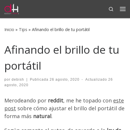
Search
Saltar al contenido
Me
Inicio
»
Tips
»
Afinando el brillo de tu portátil
Afinando el brillo de tu
portátil
por
debish
|
Publicada
26 agosto, 2020
-
Actualizado
26
agosto, 2020
Merodeando por
reddit
, me he topado con
este
post
sobre cómo ajustar el brillo del portátil de
forma más
natural
.