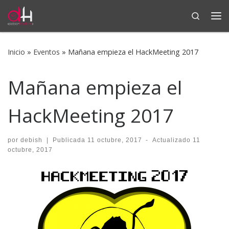
Search
Saltar al contenido
Me
Inicio
»
Eventos
»
Mañana empieza el HackMeeting 2017
Mañana empieza el
HackMeeting 2017
por
debish
|
Publicada
11 octubre, 2017
-
Actualizado
11
octubre, 2017