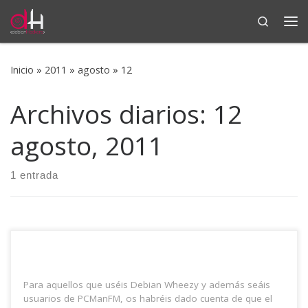
Search
Saltar al contenido
Me
Inicio
»
2011
»
agosto
»
12
Archivos diarios:
12
agosto, 2011
1 entrada
Para aquellos que uséis Debian Wheezy y además seáis
usuarios de PCManFM, os habréis dado cuenta de que el