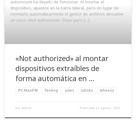
automount ha dejado de funcionar. Al insertar el
dispositivo, aparece en la barra lateral, pero en lugar de
montarlo automáticamente el gestor de archivos devuelve
un soso «Not authorized». Soso pero […]
«Not authorized» al montar
dispositivos extraíbles de
forma automática en …
PCManFM
Testing
udev
udisks
wheezy
por
debish
Publicada
12 agosto, 2011