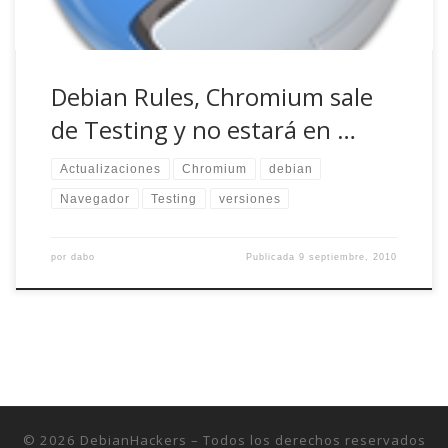
Debian Rules, Chromium sale
de Testing y no estará en …
Actualizaciones
Chromium
debian
Navegador
Testing
versiones
por
dabo
Publicada
9 septiembre, 2010
© 2026
DebianHackers
– Todos los derechos reservados