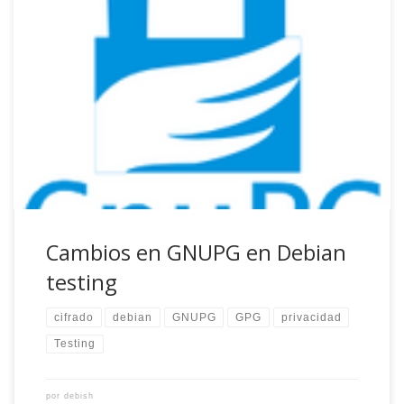
Aprovechando que acaba de entrar en testing la versión
«moderna» de GnuPG os traigo esta entrada sobre los
cambios que introduce la nueva versión. De acuerdo al
mantenedor del paquete en Debian, Daniel K. Gillmore, los
principales cambios son: gpg-agent (paquete gnupg-agent)
será el responsable de manejar toda la información […]
Cambios en GNUPG en Debian
testing
cifrado
debian
GNUPG
GPG
privacidad
Testing
por
debish