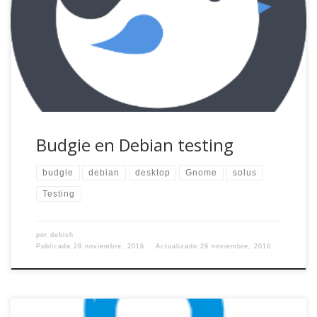
base de SolusOS, un entorno que en palabras de su autor
busca ser «sencillo y elegante» y que presume de ser
altamente configurable. A priori, el elemento más
característico de este nuevo […]
Budgie en Debian testing
budgie
debian
desktop
Gnome
solus
Testing
por
debish
Publicada
28 noviembre, 2016
Actualizado
29 noviembre, 2016