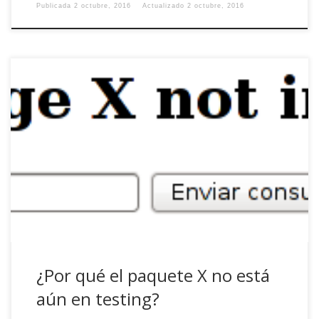
Publicada
2 octubre, 2016
Actualizado
2 octubre, 2016
Si sois de los que vivís en testing buscando el fino
equilibrio entre estabilidad y novedad característicos de la
rama, probablemente os hayáis preguntado más de una
vez ¿por qué el paquete X no está aún en testing?
¿Por qué el paquete X no está
aún en testing?