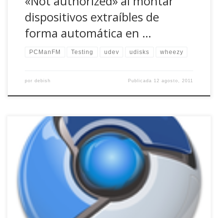
«Not authorized» al montar
dispositivos extraíbles de
forma automática en …
PCManFM
Testing
udev
udisks
wheezy
por
debish
Publicada
12 agosto, 2011
Ayer hemos sabido que Debian ha decidido sacar de
Testing a Chromium por motivos de estabilidad y
seguridad para la distribución (se habla de problemas no
solventados en webkit y chromium 5 entre otras
cuestiones). Por consiguiente, no estará en la futura
versión estable. Sin duda, es una decisión de […]