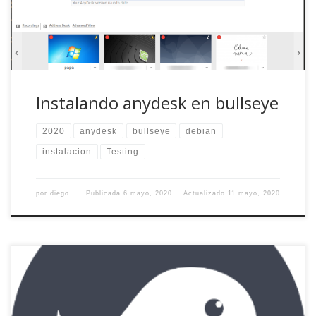
mi padre […]
Instalando anydesk en bullseye
2020
anydesk
bullseye
debian
instalacion
Testing
por
diego
Publicada
6 mayo, 2020
Actualizado
11 mayo, 2020
De la mano del siempre controversial Ikey Doherty, aterriza
en Debian testing este escritorio compatible con Gnome y