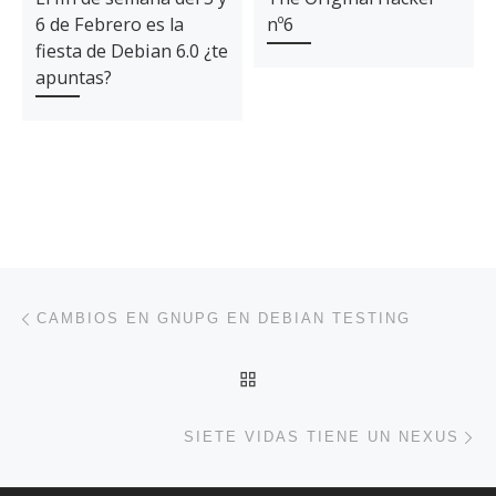
6 de Febrero es la
nº6
fiesta de Debian 6.0 ¿te
apuntas?
Navegación de entradas
Entrada anterior
CAMBIOS EN GNUPG EN DEBIAN TESTING
VOLVER A LA LISTA DE 
En
SIETE VIDAS TIENE UN NEXUS