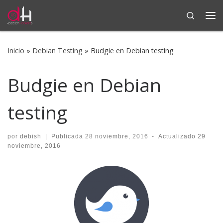
Search
Saltar al contenido
Me
Inicio
»
Debian Testing
»
Budgie en Debian testing
Budgie en Debian
testing
por
debish
|
Publicada
28 noviembre, 2016
-
Actualizado
29
noviembre, 2016