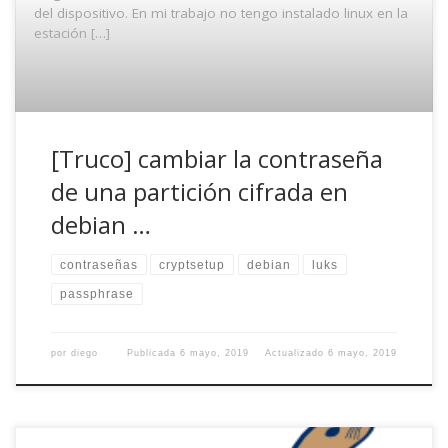
del dispositivo. En mi trabajo no tengo instalado linux en la
estación […]
[Truco] cambiar la contraseña
de una partición cifrada en
debian …
contraseñas
cryptsetup
debian
luks
passphrase
por
diego
Publicada
6 mayo, 2019
Actualizado
6 mayo, 2019