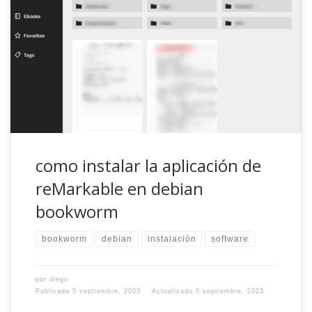
Resulta que hace unos meses me compré una tableta
reMarkable, una de esas libretas digitales en las que
escribes y lees como si fuese una Moleskine. Es una
gozada, sinceramente y con una de las últimas
actualizaciones ya fue el acabose, pudiendo escribir desde
el ordenador, tableta o móvil, todo […]
como instalar la aplicación de
reMarkable en debian
bookworm
bookworm
debian
instalación
software
por
diego
Publicada
5 septiembre, 2023
Actualizado
5 septiembre, 2023