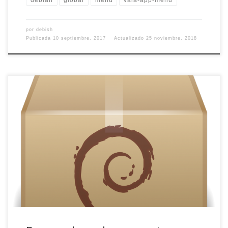
debian
global
menu
vala-app-menu
por
debish
Publicada
10 septiembre, 2017
Actualizado
25 noviembre, 2018
Hoy os traigo una joya en bruto para el sistema de
paquetes APT. Se trata de apt-file, un buscador de archivos
para el sistema de paquetes Debian. Sí, habéis entendido
bien, apt-file busca dentro de los paquetes Debian para
encontrar en qué paquete (o paquetes) está dicho archivo.
Una auténtica […]