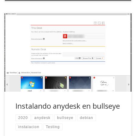
No nos engañemos, si lees esto muy probablemente seas
el soporte informático de alguien. En mi caso particular,
soy el soporte informático de familia y amigos en dos
países y cinco comunidades autónomas y lo decirles
«mejor me conecto y lo miro» es ya un clásico, tanto que
mi padre […]
Instalando anydesk en bullseye
2020
anydesk
bullseye
debian
instalacion
Testing