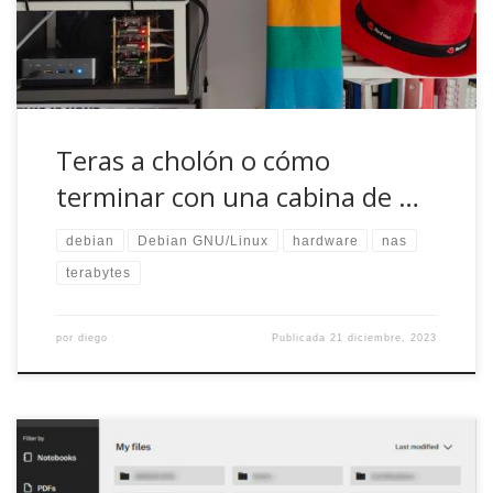
Además de generar calor, […]
Teras a cholón o cómo
terminar con una cabina de …
debian
Debian GNU/Linux
hardware
nas
terabytes
por
diego
Publicada
21 diciembre, 2023