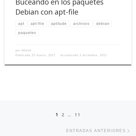
Buceando en los paquetes
Debian con apt-file
apt
apt-file
aptitude
archivos
debian
paquetes
por
debish
Publicada
25 marzo, 2017
Actualizado
3 diciembre, 2017
Navegación de entradas
1
2
…
11
En
ENTRADAS ANTERIORES