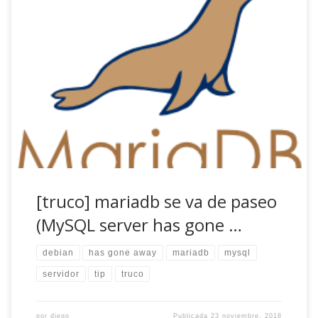
O dicho en el idioma de los errores de sistema, ERROR
2006 (HY000) at line 21232: MySQL server has gone away.
$ mysql -h localhost -u user -pUltraSecurePass mydatabase
< dump.sql ERROR 2006 (HY000) at line 21232: MySQL
server has gone away $ El lío El error me apareció cuando
[…]
[truco] mariadb se va de paseo
(MySQL server has gone …
debian
has gone away
mariadb
mysql
servidor
tip
truco
por
diego
Publicada
23 noviembre, 2018