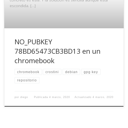
escondida. […]
NO_PUBKEY
78BD65473CB3BD13 en un
chromebook
chromebook
crostini
debian
gpg key
repositorio
por
diego
Publicada
4 marzo, 2020
Actualizado
4 marzo, 2020