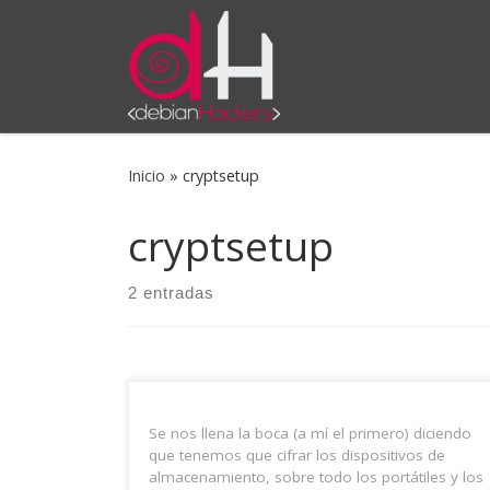
Saltar al contenido
Inicio
»
cryptsetup
cryptsetup
2 entradas
Se nos llena la boca (a mí el primero) diciendo
que tenemos que cifrar los dispositivos de
almacenamiento, sobre todo los portátiles y los