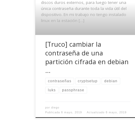
discos duros externos, para luego tener una
única contraseña durante toda la vida útil del
dispositivo. En mi trabajo no tengo instalado
linux en la estación […]
[Truco] cambiar la
contraseña de una
partición cifrada en debian
…
contraseñas
cryptsetup
debian
luks
passphrase
por
diego
Publicada
6 mayo, 2019
Actualizado
6 mayo, 2019