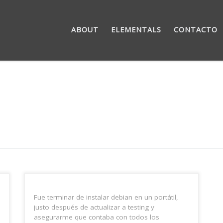
ABOUT
ELEMENTALS
CONTACTO
Fue terminar de instalar debian en un portátil,
justo después de actualizar a testing y
asegurarme que contaba con todos los