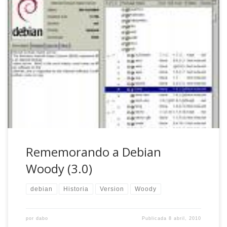
Hola amigos, estaba por aquí ordenando mis revistas y
libros (lo de ordenando quizás le queda un poco grande al
repaso «por encima») y acabo de ver un especial sobre
Debian GNU/Linux 3.0 (Woody) de la revista «Mundo Linux»
que me ha hecho recordar buenos momentos… Estamos
hablando del año […]
Rememorando a Debian
Woody (3.0)
debian
Historia
Version
Woody
por
dabo
Publicada
8 abril, 2010