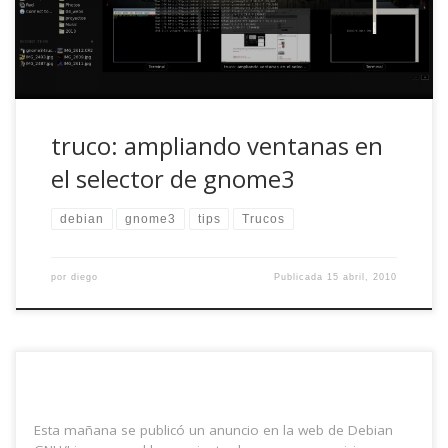
tamaño de cada ventana, de tal […]
truco: ampliando ventanas en
el selector de gnome3
debian
gnome3
tips
Trucos
por
diego
Publicada
15 abril, 2010
Esta mañana se publicó un anuncio en la web de Debian