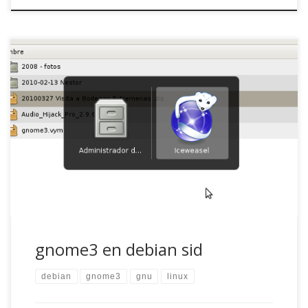
Lo leí en un blog al que llegué a través de un twitter y, lo
siento, de ninguno de los dos recuerdo nada más que una
frase: gnome3 ya está en debian sid. Había leído acerca de
la nueva versión, de los cambios y la nueva interfaz que,
decían, iba […]
gnome3 en debian sid
debian
gnome3
gnu
linux