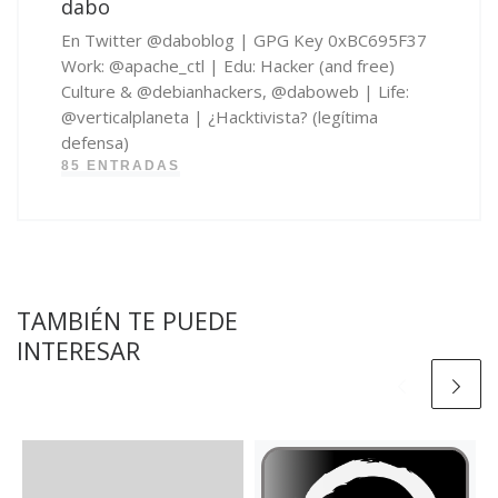
dabo
En Twitter @daboblog | GPG Key 0xBC695F37
Work: @apache_ctl | Edu: Hacker (and free)
Culture & @debianhackers, @daboweb | Life:
@verticalplaneta | ¿Hacktivista? (legítima
defensa)
85 ENTRADAS
TAMBIÉN TE PUEDE
INTERESAR