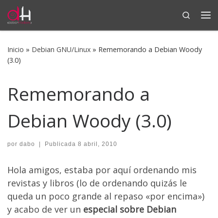
Search
Saltar al contenido
Me
Inicio
»
Debian GNU/Linux
»
Rememorando a Debian Woody
(3.0)
Rememorando a
Debian Woody (3.0)
por
dabo
|
Publicada
8 abril, 2010
Hola amigos, estaba por aquí ordenando mis
revistas y libros (lo de ordenando quizás le
queda un poco grande al repaso «por encima»)
y acabo de ver un
especial sobre Debian