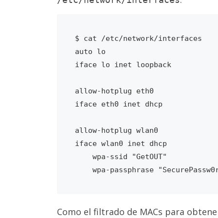
$ cat /etc/network/interfaces

auto lo

iface lo inet loopback

allow-hotplug eth0

iface eth0 inet dhcp

allow-hotplug wlan0

iface wlan0 inet dhcp

    wpa-ssid "GetOUT"

Como el filtrado de MACs para obtener 