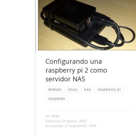
Creo que ya he comentado que tengo un par de
raspberry pi, de los modelos 1 y 2. El proyecto
en sí me fascinó desde que supe de el y luego,
al comprar la primera, caí rendido a sus pies por
todo lo que ofrece con ese precio y esos […]
Configurando una
raspberry pi 2 como
servidor NAS
debian
linux
nas
raspberry pi
raspbian
por
diego
Publicada
24 agosto, 2015
Actualizado
17 septiembre, 2020