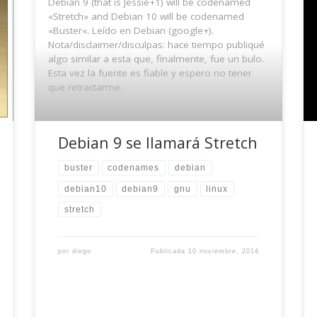
Debian 9 (that is Jessie+1) will be codenamed
«Stretch» and Debian 10 will be codenamed
«Buster«. Leído en Debian (google+).
Nota/disclaimer/disculpas: hace tiempo publiqué
algo similar a esta que, finalmente, fue un bulo.
Esta vez la fuente es fiable y espero no tener
que retractarme.
Debian 9 se llamará Stretch
buster
codenames
debian
debian10
debian9
gnu
linux
stretch
por
diego
Publicada
10 noviembre, 2014