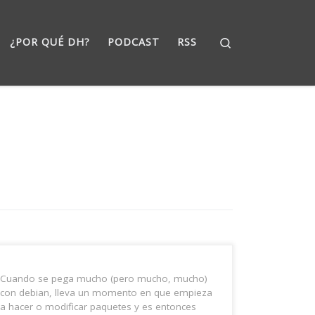
Search
¿POR QUÉ DH?
PODCAST
RSS
Cuando se pega mucho (pero mucho, mucho)
con debian, lleva un momento en que empieza
a hacer o modificar paquetes y es entonces