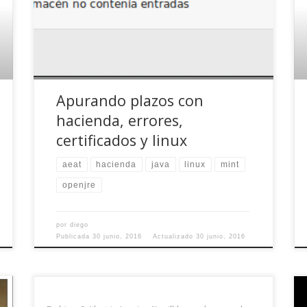
creo que se cansaron de mantener varios
sistemas para cumplir telemáticamente con el
fisco y lo hicieron en Java. Yo me lo imagino tal
[…]
Apurando plazos con
hacienda, errores,
certificados y linux
aeat
hacienda
java
linux
mint
openjre
por
diego
Publicada
30 junio, 2016
Actualizado
30 junio, 2016