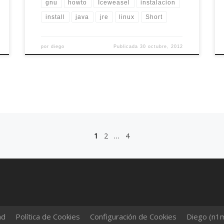
gnu
howto
Iceweasel
instalacion
install
java
jre
linux
Short
por
diego
Publicada
30 octubre, 2012
1
2
…
4
ad
Política de Cookies
Configuración de Cookies
Diego (n1