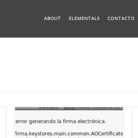
ABOUT
ELEMENTALS
CONTACTO
Desde el año pasado (creo) la AEAT (hacienda,
para el que no sea de siglas), tiene un programa
Java que sustituye al programa PADRE. Al final