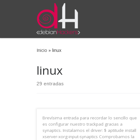
Saltar al contenido
Inicio
»
linux
linux
29 entradas
Brevísima entrada para recordar lo sencillo que
es configurar nuestro trackpad gracias a
synaptics. Instalamos el driver: $ aptitude install
xserver-xorg-input-synaptics Comprobamos la