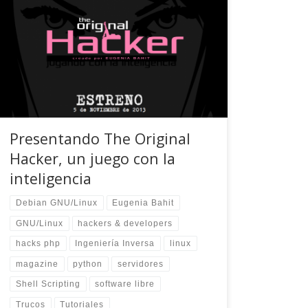
que dejar de invertir tiempo y esfuerzo en
reparar los errores de terceras personas y dejar
de sentirme obligada a cumplir con las
responsabilidades de otros, me iba a permitir
poder poner mayor dedicación en generar
material que verdaderamente sirviese a
programadores […]
Presentando The Original
Hacker, un juego con la
inteligencia
Debian GNU/Linux
Eugenia Bahit
GNU/Linux
hackers & developers
hacks php
Ingeniería Inversa
linux
magazine
python
servidores
Shell Scripting
software libre
Trucos
Tutoriales