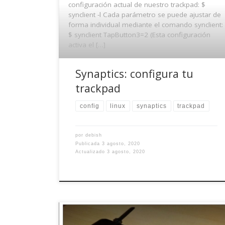
configuración actual de nuestro trackpad: $
synclient -l Cada parámetro se puede ajustar de
forma individual mediante el comando synclient:
$ synclient TapButton3=2 (Esta configuración
activa el […]
Synaptics: configura tu
trackpad
config
linux
synaptics
trackpad
por
debish
Publicada
3 agosto, 2020
Actualizado
3 agosto, 2020