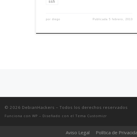
ssh
por
diego
Publicada
5 febrero, 2013
Navegación de entradas
© 2026
DebianHackers
– Todos los derechos reservados
Funciona con
WP
– Diseñado con el
Tema Customizr
Aviso Legal
Política de Privacid