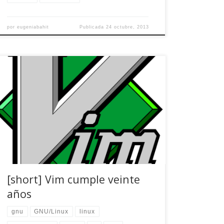
por
eugeniabahit
Publicada
24 octubre, 2013
Vim, el que es considerado como uno de los
mejores editores de textos y del que soy fiel
usuario desde la noche de los tiempos, ha
cumplido veinte años. Podría ponerme en plan
abuelo, recordando los duros principios, la
sensación de abandonar a un amigo (vi) por
otro (vim), su […]
[short] Vim cumple veinte
años
gnu
GNU/Linux
linux