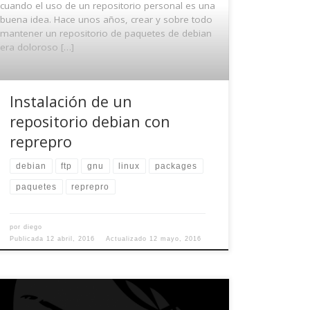
cuando el uso de un repositorio personal es una
buena idea. Hace unos años, crear y sobre todo
mantener un repositorio de paquetes de debian
era doloroso […]
Instalación de un
repositorio debian con
reprepro
debian
ftp
gnu
linux
packages
paquetes
reprepro
por
diego
Publicada
12 abril, 2016
Actualizado
12 mayo, 2016
El pasado domingo 20 de octubre, me di cuenta