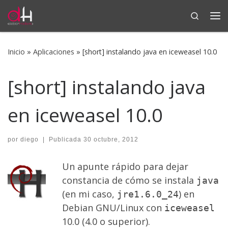
Search
Saltar al contenido
Me
Inicio
»
Aplicaciones
»
[short] instalando java en iceweasel 10.0
[short] instalando java
en iceweasel 10.0
por
diego
|
Publicada
30 octubre, 2012
Un apunte rápido para dejar
constancia de cómo se instala
java
(en mi caso,
) en
jre1.6.0_24
Debian GNU/Linux con
iceweasel
10.0 (4.0 o superior).