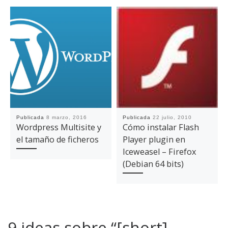
Publicada
8 marzo, 2016
Publicada
22 julio, 2010
Wordpress Multisite y
Cómo instalar Flash
el tamaño de ficheros
Player plugin en
Iceweasel – Firefox
(Debian 64 bits)
9 ideas sobre “[short]