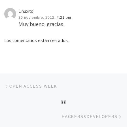
Linuxito
30 noviembre, 2012,
4:21 pm
Muy bueno, gracias.
Los comentarios están cerrados.
Navegación de entradas
Entrada anterior
OPEN ACCESS WEEK
VOLVER A LA LISTA DE 
En
HACKERS&DEVELOPERS