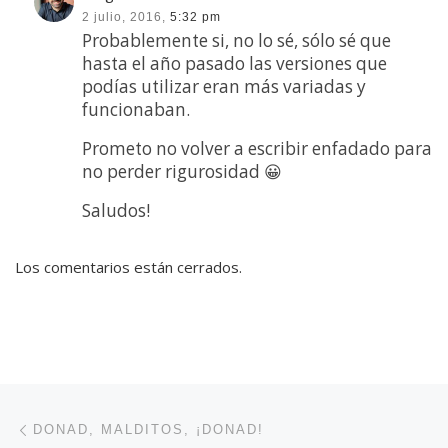
2 julio, 2016,
5:32 pm
Probablemente si, no lo sé, sólo sé que
hasta el año pasado las versiones que
podías utilizar eran más variadas y
funcionaban.
Prometo no volver a escribir enfadado para
no perder rigurosidad 😀
Saludos!
Los comentarios están cerrados.
Navegación de entradas
Entrada anterior
DONAD, MALDITOS, ¡DONAD!