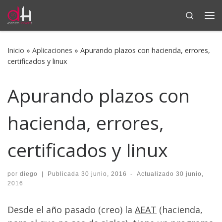
Search
Saltar al contenido
Me
Inicio
»
Aplicaciones
»
Apurando plazos con hacienda, errores,
certificados y linux
Apurando plazos con
hacienda, errores,
certificados y linux
por
diego
|
Publicada
30 junio, 2016
-
Actualizado
30 junio,
2016
Desde el año pasado (creo) la
AEAT
(hacienda,