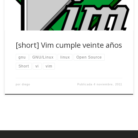
[…]
[short] Vim cumple veinte años
gnu
GNU/Linux
linux
Open Source
Short
vi
vim
por
diego
Publicada
4 noviembre, 2011