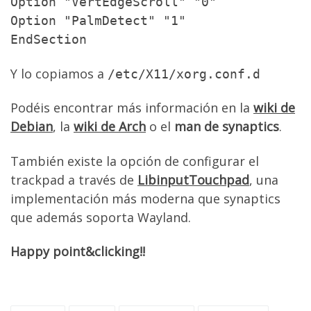
Option "VertEdgeScroll" "0"
Option "PalmDetect" "1"
EndSection
Y lo copiamos a
/etc/X11/xorg.conf.d
Podéis encontrar más información en la
wiki de
Debian
, la
wiki de Arch
o el
man de synaptics
.
También existe la opción de configurar el
trackpad a través de
LibinputTouchpad
, una
implementación más moderna que synaptics
que además soporta Wayland.
Happy point&clicking!!