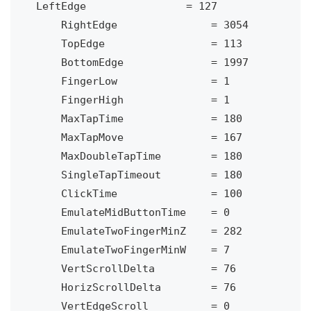
LeftEdge                = 127

    RightEdge               = 3054

    TopEdge                 = 113

    BottomEdge              = 1997

    FingerLow               = 1

    FingerHigh              = 1

    MaxTapTime              = 180

    MaxTapMove              = 167

    MaxDoubleTapTime        = 180

    SingleTapTimeout        = 180

    ClickTime               = 100

    EmulateMidButtonTime    = 0

    EmulateTwoFingerMinZ    = 282

    EmulateTwoFingerMinW    = 7

    VertScrollDelta         = 76

    HorizScrollDelta        = 76

    VertEdgeScroll          = 0
