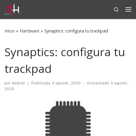
Search
Saltar al contenido
Me
Inicio
»
Hardware
»
Synaptics: configura tu trackpad
Synaptics: configura tu
trackpad
por
debish
|
Publicada
3 agosto, 2020
-
Actualizado
3 agosto,
2020