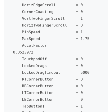
    HorizEdgeScroll         = 0

    CornerCoasting          = 0

    VertTwoFingerScroll     = 1

    HorizTwoFingerScroll    = 0

    MinSpeed                = 1

    MaxSpeed                = 1.75

    AccelFactor             = 
0.0523972

    TouchpadOff             = 0

    LockedDrags             = 0

    LockedDragTimeout       = 5000

    RTCornerButton          = 0

    RBCornerButton          = 0

    LTCornerButton          = 0

    LBCornerButton          = 0

    TapButton1              = 1
