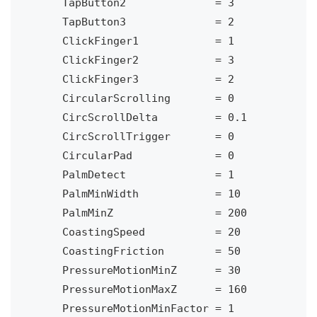
    TapButton2              = 3

    TapButton3              = 2

    ClickFinger1            = 1

    ClickFinger2            = 3

    ClickFinger3            = 2

    CircularScrolling       = 0

    CircScrollDelta         = 0.1

    CircScrollTrigger       = 0

    CircularPad             = 0

    PalmDetect              = 1

    PalmMinWidth            = 10

    PalmMinZ                = 200

    CoastingSpeed           = 20

    CoastingFriction        = 50

    PressureMotionMinZ      = 30

    PressureMotionMaxZ      = 160

    PressureMotionMinFactor = 1
