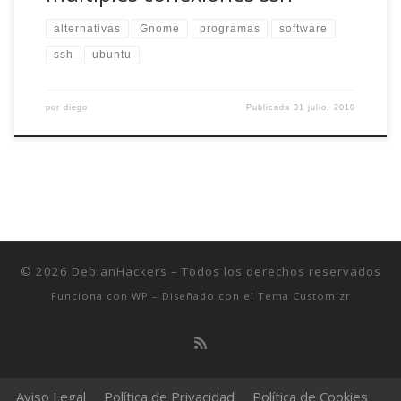
alternativas
Gnome
programas
software
ssh
ubuntu
por
diego
Publicada
31 julio, 2010
© 2026
DebianHackers
– Todos los derechos reservados
Funciona con
WP
– Diseñado con el
Tema Customizr
Aviso Legal
Política de Privacidad
Política de Cookies