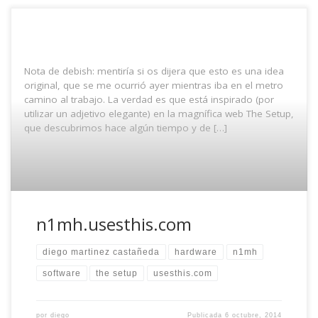
Nota de debish: mentiría si os dijera que esto es una idea
original, que se me ocurrió ayer mientras iba en el metro
camino al trabajo. La verdad es que está inspirado (por
utilizar un adjetivo elegante) en la magnífica web The Setup,
que descubrimos hace algún tiempo y de […]
n1mh.usesthis.com
diego martinez castañeda
hardware
n1mh
software
the setup
usesthis.com
por
diego
Publicada
6 octubre, 2014