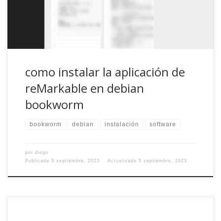
el ordenador, tableta o móvil, todo […]
como instalar la aplicación de
reMarkable en debian
bookworm
bookworm
debian
instalación
software
por
diego
Publicada
5 septiembre, 2023
Actualizado
5 septiembre, 2023