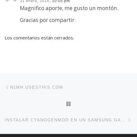
31 enero, 2016,
10:05 pm
Magnifico aporte, me gusto un montón.
Gracias por compartir.
Los comentarios están cerrados.
Navegación de entradas
Entrada anterior
N1MH.USESTHIS.COM
VOLVER A LA LISTA DE 
En
INSTALAR CYANOGENMOD EN UN SAMSUNG GALAXY S II (I9100)