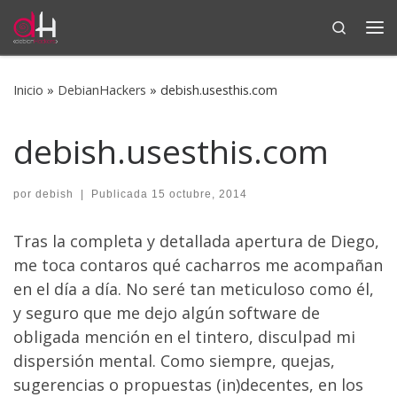
Search
Saltar al contenido
Me
Inicio
»
DebianHackers
»
debish.usesthis.com
debish.usesthis.com
por
debish
|
Publicada
15 octubre, 2014
Tras la completa y detallada apertura de Diego,
me toca contaros qué cacharros me acompañan
en el día a día. No seré tan meticuloso como él,
y seguro que me dejo algún software de
obligada mención en el tintero, disculpad mi
dispersión mental. Como siempre, quejas,
sugerencias o propuestas (in)decentes, en los