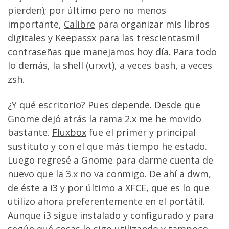
pierden); por último pero no menos
importante,
Calibre
para organizar mis libros
digitales y
Keepassx
para las trescientasmil
contraseñas que manejamos hoy día. Para todo
lo demás, la shell (
urxvt
), a veces bash, a veces
zsh.
¿Y qué escritorio? Pues depende. Desde que
Gnome
dejó atrás la rama 2.x me he movido
bastante.
Fluxbox
fue el primer y principal
sustituto y con el que más tiempo he estado.
Luego regresé a Gnome para darme cuenta de
nuevo que la 3.x no va conmigo. De ahí a
dwm
,
de éste a
i3
y por último a
XFCE
, que es lo que
utilizo ahora preferentemente en el portátil.
Aunque i3 sigue instalado y configurado y para
según qué cosas lo sigo utilizando y tampoco