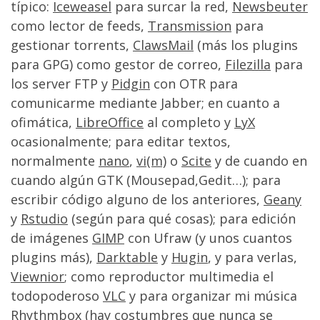
típico:
Iceweasel
para surcar la red,
Newsbeuter
como lector de feeds,
Transmission
para
gestionar torrents,
ClawsMail
(más los plugins
para GPG) como gestor de correo,
Filezilla
para
los server FTP y
Pidgin
con OTR para
comunicarme mediante Jabber; en cuanto a
ofimática,
LibreOffice
al completo y
LyX
ocasionalmente; para editar textos,
normalmente
nano
,
vi(m)
o
Scite
y de cuando en
cuando algún GTK (Mousepad,Gedit…); para
escribir código alguno de los anteriores,
Geany
y
Rstudio
(según para qué cosas); para edición
de imágenes
GIMP
con Ufraw (y unos cuantos
plugins más),
Darktable
y
Hugin
, y para verlas,
Viewnior
; como reproductor multimedia el
todopoderoso
VLC
y para organizar mi música
Rhythmbox
(hay costumbres que nunca se