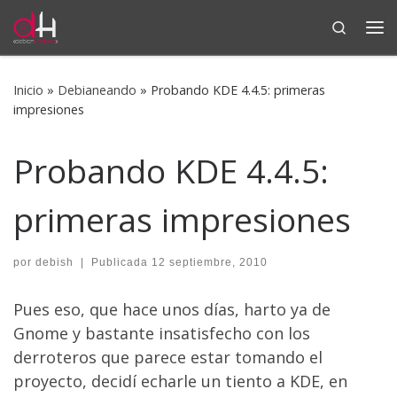
Search
Saltar al contenido
Me
Inicio
»
Debianeando
»
Probando KDE 4.4.5: primeras
impresiones
Probando KDE 4.4.5:
primeras impresiones
por
debish
|
Publicada
12 septiembre, 2010
Pues eso, que hace unos días, harto ya de
Gnome y bastante insatisfecho con los
derroteros que parece estar tomando el
proyecto, decidí echarle un tiento a KDE, en