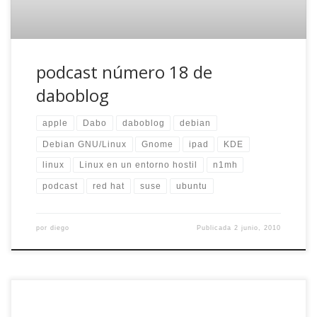
podcast número 18 de
daboblog
apple
Dabo
daboblog
debian
Debian GNU/Linux
Gnome
ipad
KDE
linux
Linux en un entorno hostil
n1mh
podcast
red hat
suse
ubuntu
por
diego
Publicada
2 junio, 2010