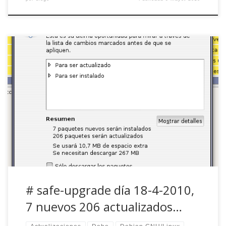
Hola amigos, aquí debajo va un pantallazo de lo que ha
tocado hoy, como alguno sabréis, uso un sistema un tanto
«híbrido» (si se puede denominar así-;) con GNOME y
alguna aplicación de KDE para mi imprescindible (Amarok,
aKregator, Konsole (manías), Ksnapshot (me gusta más
que el de GNOME), etc. […]
# safe-upgrade día 18-4-2010,
7 nuevos 206 actualizados…