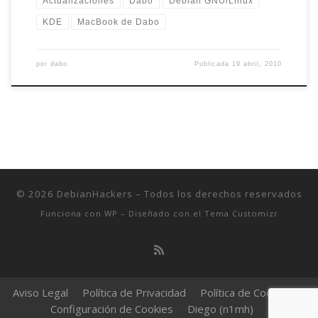
Actualizaciones
Dabo
Debian GNU/Linux
KDE
MacBook de Dabo
por
dabo
Publicada
19 abril, 2010
© 2026
DebianHackers
– Todos los derechos reservados
Funciona con
WP
– Diseñado con el
Tema Customizr
Aviso Legal
Política de Privacidad
Política de Cookies
Configuración de Cookies
Diego (n1mh)