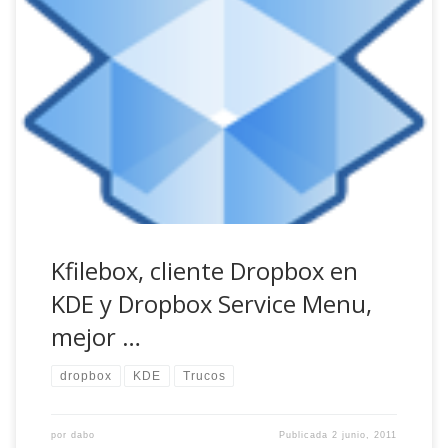
Hola amigos, aprovechando la nueva instalación que estoy
realizando de Debian y KDE (también tengo instalado
GNOME) en un MacBook Pro de 15″ recién adquirido y, para
los que como yo uséis KDE, sólo quería dejar un par de
tips interesantes para los «kadeeros» (joder cómo suena;)
sobre un servicio […]
Kfilebox, cliente Dropbox en
KDE y Dropbox Service Menu,
mejor …
dropbox
KDE
Trucos
por
dabo
Publicada
2 junio, 2011