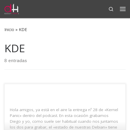
Search
Saltar al contenido
Me
Inicio
»
KDE
KDE
8 entradas
Hola amigos, ya está en el aire la entrega nº 28 de «Kernel
Panic» dentro del podcast. En esta ocasión grabamos
Diego y yo, como suele ser habitual cuando nos juntamos
los dos para grabar, el «estado de nuestras Debian» tiene