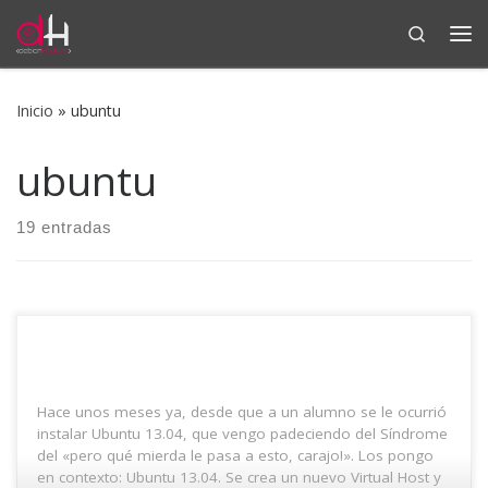
Search
Saltar al contenido
Me
Inicio
»
ubuntu
ubuntu
19 entradas
Hace unos meses ya, desde que a un alumno se le ocurrió
instalar Ubuntu 13.04, que vengo padeciendo del Síndrome
del «pero qué mierda le pasa a esto, carajo!». Los pongo
en contexto: Ubuntu 13.04. Se crea un nuevo Virtual Host y