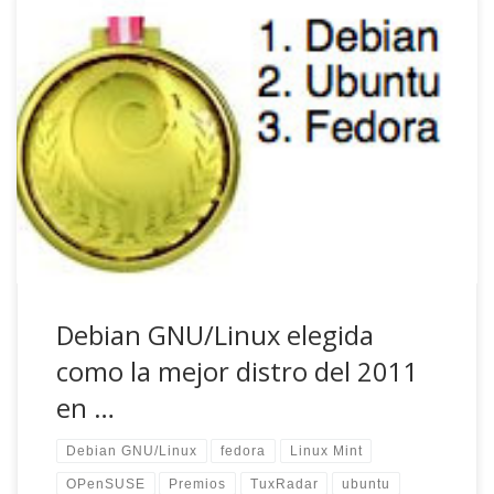
Bueno, imagino que a ninguno de vosotros os extrañará
que nos hagamos eco de una noticia como esta. Más allá
de flames que ni nos gustan ni nunca hemos buscado aquí.
Los Debianitas estamos de enhorabuena ya que nuestra
distro, es la vencedora en los «TuxRadar Best Distro
Awards» (esto […]
Debian GNU/Linux elegida
como la mejor distro del 2011
en …
Debian GNU/Linux
fedora
Linux Mint
OPenSUSE
Premios
TuxRadar
ubuntu