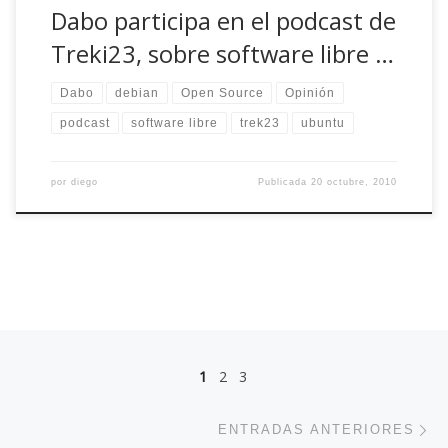
Dabo participa en el podcast de
Treki23, sobre software libre …
Dabo
debian
Open Source
Opinión
podcast
software libre
trek23
ubuntu
por
diego
Publicada
20 octubre, 2010
Navegación de entradas
1
2
3
En
ENTRADAS ANTERIORES