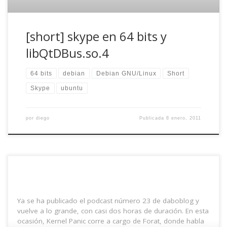
[short] skype en 64 bits y
libQtDBus.so.4
64 bits
debian
Debian GNU/Linux
Short
Skype
ubuntu
por
diego
Publicada
8 enero, 2011
Ya se ha publicado el podcast número 23 de daboblog y
vuelve a lo grande, con casi dos horas de duración. En esta
ocasión, Kernel Panic corre a cargo de Forat, donde habla