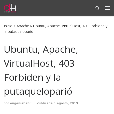
Search
Saltar al contenido
Me
Inicio
»
Apache
»
Ubuntu, Apache, VirtualHost, 403 Forbiden y
la putaqueloparió
Ubuntu, Apache,
VirtualHost, 403
Forbiden y la
putaqueloparió
por
eugeniabahit
|
Publicada
1 agosto, 2013