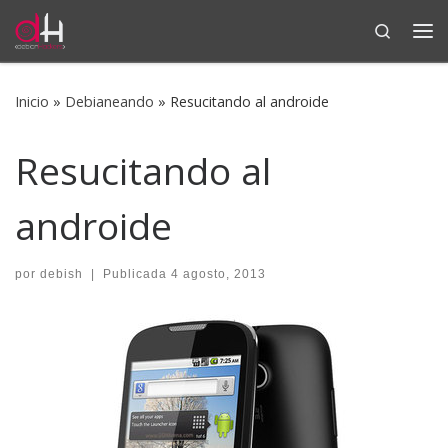
Search
Saltar al contenido
Me
Inicio
»
Debianeando
»
Resucitando al androide
Resucitando al
androide
por
debish
|
Publicada
4 agosto, 2013