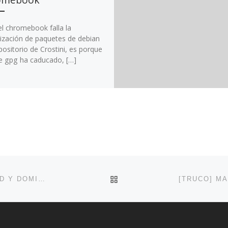
el chromebook falla la
lización de paquetes de debian
positorio de Crostini, es porque
ve gpg ha caducado, […]
VOLVER A LA LISTA DE 
WORDPRESS MULTISITE, LET’S ENCRYPT WILDCARD Y DOMINIOS REDIRIGIDOS