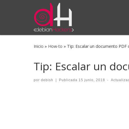
Saltar al contenido
Inicio
»
How-to
»
Tip: Escalar un documento PDF 
Tip: Escalar un d
por
debish
|
Publicada
15 junio, 2018
-
Actualiz