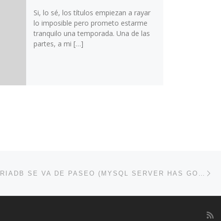
Si, lo sé, los títulos empiezan a rayar
lo imposible pero prometo estarme
tranquilo una temporada. Una de las
partes, a mi […]
En
ENTRADAS
[TRUCO] MARIADB SE VA DE PASEO (MYSQL SERVER HAS GONE AWAY)