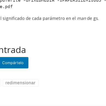
pdfwrite -dFIXEDMEDIA -sPAPERSIZE=isob5 
e.pdf
al significado de cada parámetro en el
man
de gs.
ntrada
Compártelo
redimensionar