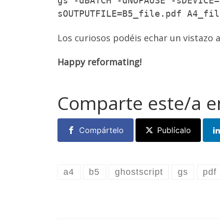
gs -dBATCH -dNOPAUSE -sDEVICE=
sOUTPUTFILE=B5_file.pdf A4_fil
Los curiosos podéis echar un vistazo 
Happy reformating!
Comparte este/a e
Compártelo
Publícalo
a4
b5
ghostscript
gs
pdf