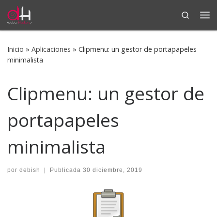
Search
Saltar al contenido
Me
Inicio
»
Aplicaciones
»
Clipmenu: un gestor de portapapeles
minimalista
Clipmenu: un gestor de
portapapeles
minimalista
por
debish
|
Publicada
30 diciembre, 2019