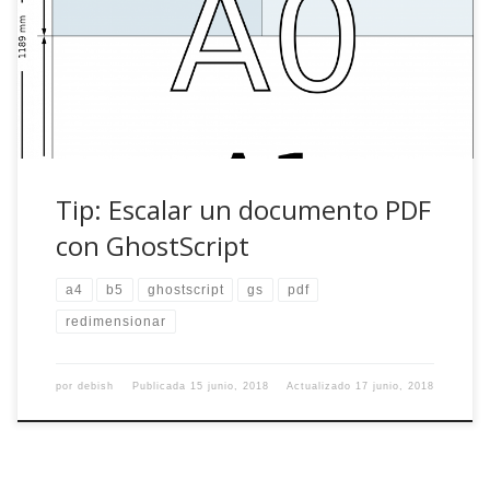
imprimir decidís que en lugar del clásico A4, preferís
hacerlo en un formato más manejable, por ejemplo B5.
Pongamos también que la pereza os ha vencido y no
habéis utilizado LaTex […]
Tip: Escalar un documento PDF
con GhostScript
a4
b5
ghostscript
gs
pdf
redimensionar
por
debish
Publicada
15 junio, 2018
Actualizado
17 junio, 2018