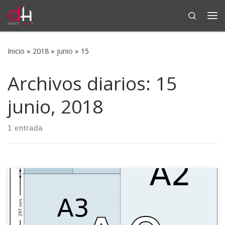
Search
Saltar al contenido
Me
Inicio
»
2018
»
junio
»
15
Archivos diarios:
15
junio, 2018
1 entrada
Pongamos que lleváis tiempo maquetando un documento
de unos cuantos cientos de páginas y que a la hora de