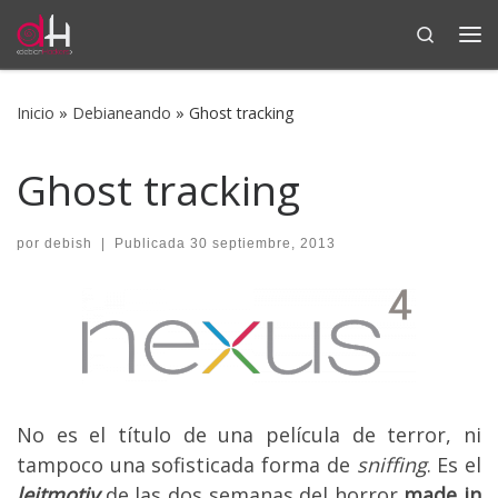
Search
Saltar al contenido
Me
Inicio
»
Debianeando
»
Ghost tracking
Ghost tracking
por
debish
|
Publicada
30 septiembre, 2013
No es el título de una película de terror, ni
tampoco una sofisticada forma de
sniffing
. Es el
leitmotiv
de las dos semanas del horror
made in