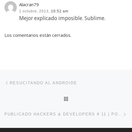
Alacran79
1 octubre, 2013,
10:52 am
Mejor explicado imposible. Sublime.
Los comentarios están cerrados.
Navegación de entradas
Entrada anterior
RESUCITANDO AL ANDROIDE
VOLVER A LA LISTA DE 
En
PUBLICADO HACKERS & DEVELOPERS # 11 | POR @HACKDEVMAGAZINE