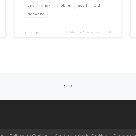
gnu
linux
mobile
movil
Sid
tethering
por
diego
Publicada
7 noviembre, 2010
1
2
ad
Política de Cookies
Configuración de Cookies
Diego (n1