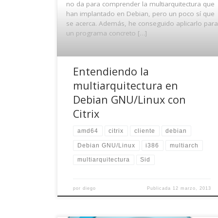
no da para comprender la multiarquitectura que
han implantado en Debian, pero un poco sí que
se acerca. Además, he conseguido aplicarlo para
un programa concreto […]
Entendiendo la
multiarquitectura en
Debian GNU/Linux con
Citrix
amd64
citrix
cliente
debian
Debian GNU/Linux
i386
multiarch
multiarquitectura
Sid
por
diego
Publicada
12 marzo, 2013