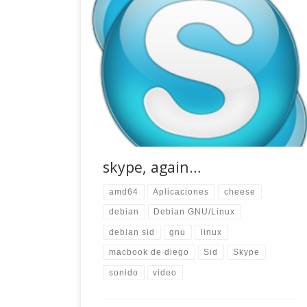
Últimamente he andado liado, tratando de
terminar un par de proyectos que tenía y apenas
he podido dedicarme a jugar con mis
ordenadores. No es ninguna excusa,
simplemente no quería tocar nada, trataba de
no dar ningún paso en falso para no tener que
volver atrás a toda prisa. Debe […]
skype, again…
amd64
Aplicaciones
cheese
debian
Debian GNU/Linux
debian sid
gnu
linux
macbook de diego
Sid
Skype
sonido
video