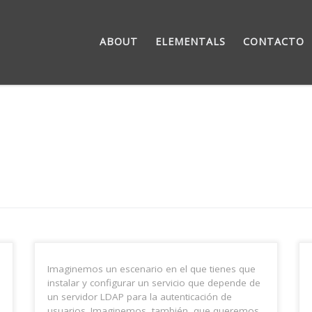
ABOUT
ELEMENTALS
CONTACTO
Imaginemos un escenario en el que tienes que
instalar y configurar un servicio que depende de
un servidor LDAP para la autenticación de
usuarios. Imaginemos, también, que queremos