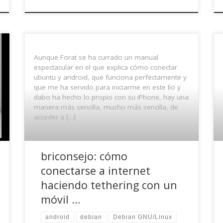
Aunque Forat se ha currado un manual
espectacular en el que explica cómo conectar
ubuntu y android, que funciona perfectamente y
que me ha servido para iniciarme en este lío y
dabo ha hecho lo propio con su iPhone, hay una
manera más sencilla, mucho más sencilla, de
acceder a […]
briconsejo: cómo
conectarse a internet
haciendo tethering con un
móvil …
android
debian
Debian GNU/Linux