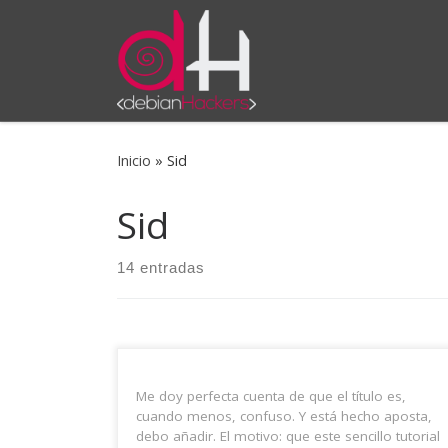
Saltar al contenido
Inicio
»
Sid
Sid
14 entradas
Me doy perfecta cuenta de que el título es,
cuando menos, confuso. Y está hecho aposta,
debo añadir. El motivo: que este sencillo tutorial