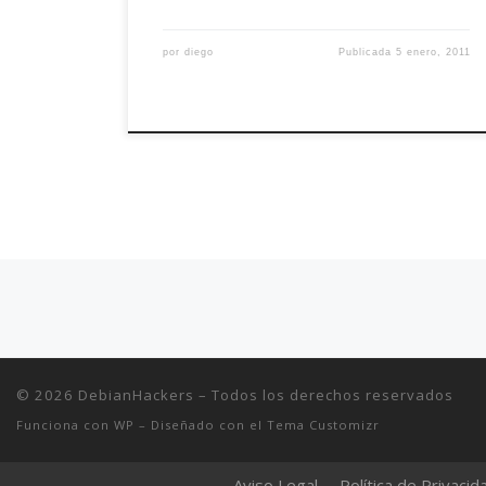
por
diego
Publicada
5 enero, 2011
Navegación de entradas
© 2026
DebianHackers
– Todos los derechos reservados
Funciona con
WP
– Diseñado con el
Tema Customizr
Aviso Legal
Política de Privacid