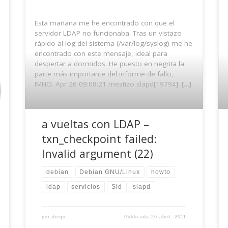
Esta mañana me he encontrado con que el
servidor LDAP no funcionaba. Tras un vistazo
rápido al log del sistema (/var/log/syslog) me he
encontrado con este mensaje, ideal para
despertar a dormidos. He puesto en negrita la
parte más importante del informe de fallo,
IMHO. Apr 26 09:08:21 mestizo slapd[19794]: […]
a vueltas con LDAP –
txn_checkpoint failed:
Invalid argument (22)
debian
Debian GNU/Linux
howto
ldap
servicios
Sid
slapd
por
diego
Publicada
26 abril, 2011