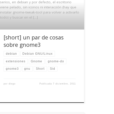
serios, en debian y por defecto, el escritorio
viene pelado, sin iconos ni interacción (hay que
instalar gnome-tweak-tool para volver a activarlo
todo) y buscar en el […]
[short] un par de cosas
sobre gnome3
debian
Debian GNU/Linux
extensiones
Gnome
gnome-do
gnome3
gnu
Short
Sid
por
diego
Publicada
7 diciembre, 2011