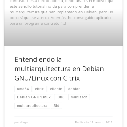
confuso. Y está hecho aposta, debo añadir. El motivo: que
este sencillo tutorial no da para comprender la
multiarquitectura que han implantado en Debian, pero un
poco sí que se acerca. Además, he conseguido aplicarlo
para un programa concreto […]
Entendiendo la
multiarquitectura en Debian
GNU/Linux con Citrix
amd64
citrix
cliente
debian
Debian GNU/Linux
i386
multiarch
multiarquitectura
Sid
por
diego
Publicada
12 marzo, 2013