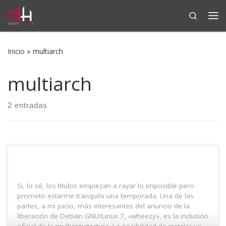
Search
Saltar al contenido
Me
Inicio
»
multiarch
multiarch
2 entradas
Si, lo sé, los títulos empiezan a rayar lo imposible pero
prometo estarme tranquilo una temporada. Una de las
partes, a mi juicio, más interesantes del anuncio de la
liberación de Debian GNU/Linux 7, «wheezy», es la inclusión
oficial de la multiarquitectura. La posibilidad de instalar un