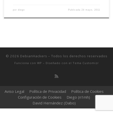
por
diego
Publicada
24 mayo, 2011
© 2026
DebianHackers
– Todos los derechos reservados
Funciona con
WP
– Diseñado con el
Tema Customizr
Aviso Legal
Política de Privacidad
Política de Cookies
Configuración de Cookies
Diego (n1mh)
David Hernández (Dabo)