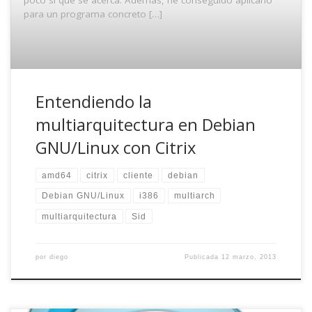
para un programa concreto […]
Entendiendo la
multiarquitectura en Debian
GNU/Linux con Citrix
amd64
citrix
cliente
debian
Debian GNU/Linux
i386
multiarch
multiarquitectura
Sid
por
diego
Publicada
12 marzo, 2013