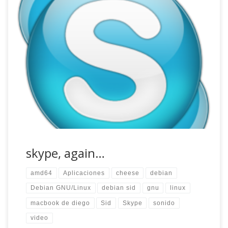
Últimamente he andado liado, tratando de terminar un par
de proyectos que tenía y apenas he podido dedicarme a
jugar con mis ordenadores. No es ninguna excusa,
simplemente no quería tocar nada, trataba de no dar
ningún paso en falso para no tener que volver atrás a toda
prisa. Debe […]
skype, again…
amd64
Aplicaciones
cheese
debian
Debian GNU/Linux
debian sid
gnu
linux
macbook de diego
Sid
Skype
sonido
video