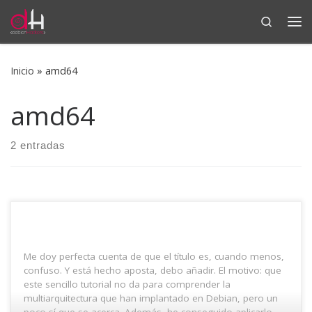
Search
Saltar al contenido
Me
Inicio
»
amd64
amd64
2 entradas
Me doy perfecta cuenta de que el título es, cuando menos,
confuso. Y está hecho aposta, debo añadir. El motivo: que
este sencillo tutorial no da para comprender la
multiarquitectura que han implantado en Debian, pero un
poco sí que se acerca. Además, he conseguido aplicarlo