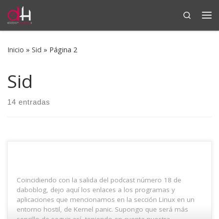
Search
Saltar al contenido
Me
Inicio
»
Sid
»
Página 2
Sid
14 entradas
Coincidiendo con la salida del podcast número 18 de
daboblog, dejo aquí los enlaces a los programas y
aplicaciones que mencionamos en la sección Linux en un
entorno hostil, de Kernel panic. Supongo que será más
sencillo de seguir así, teniendo en cuenta nuestra