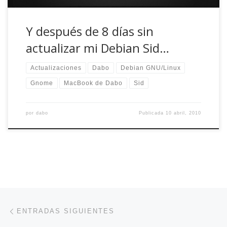
Y después de 8 días sin
actualizar mi Debian Sid…
Actualizaciones
Dabo
Debian GNU/Linux
Gnome
MacBook de Dabo
Sid
por
dabo
Publicada
10 abril, 2010
Navegación de entradas
Entradas siguientes
ENTRADAS SIGUIENTES