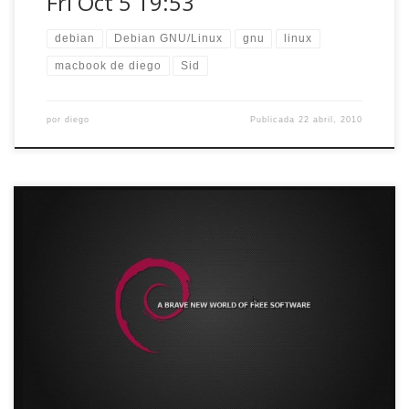
Fri Oct 5 19:53
debian
Debian GNU/Linux
gnu
linux
macbook de diego
Sid
por
diego
Publicada
22 abril, 2010
Esta actualización es de las que te gustan Diego -;), con
tanto Congreso Caborian (ahí sale una foto en la que se ve
como di la charla bajo Debian GNU/Linux y GNOME 2, no
estaba para jugármela con tanto colega maquero xD,
estoy preparando ese post) y la Semana Santa, […]