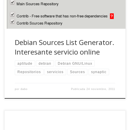
Generator«, ahí […]
Debian Sources List Generator.
Interesante servicio online
aptitude
debian
Debian GNU/Linux
Repositorios
servicios
Sources
synaptic
por
dabo
Publicada
24 noviembre, 2011