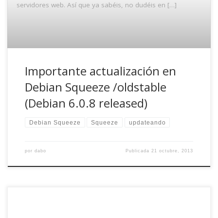
servidores web. Así que ya sabéis, no dudéis en […]
Importante actualización en
Debian Squeeze /oldstable
(Debian 6.0.8 released)
Debian Squeeze
Squeeze
updateando
por
dabo
Publicada
21 octubre, 2013