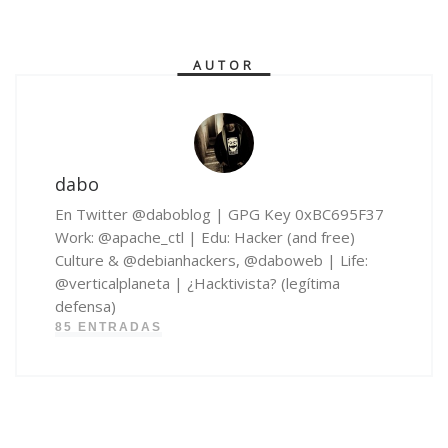
AUTOR
dabo
En Twitter @daboblog | GPG Key 0xBC695F37
Work: @apache_ctl | Edu: Hacker (and free)
Culture & @debianhackers, @daboweb | Life:
@verticalplaneta | ¿Hacktivista? (legítima
defensa)
85 ENTRADAS