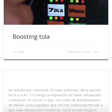
Aspire E-571, con un procesador i3 de Intel, […]
Boosting tola
por
diego
Publicada
9 marzo, 2016
He actualizado owncloud, mi nube particular, de la versión
8.0.4 a la 8.1.11 y tengo la impresión de haber actualizado
a Windows 10. Quizá es que, con miles de actualizaciones
de debian a mis espaldas que me han malacostumbrado a
que sean silenciosas e indoloras, quizá es que ninguna