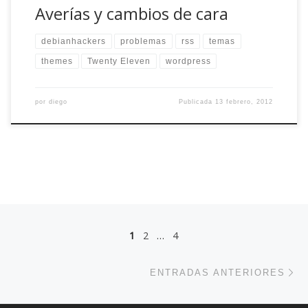
Averías y cambios de cara
debianhackers
problemas
rss
temas
themes
Twenty Eleven
wordpress
por
diego
Publicada
13 febrero, 2012
Navegación de entradas
1
2
…
4
En
ENTRADAS ANTERIORES