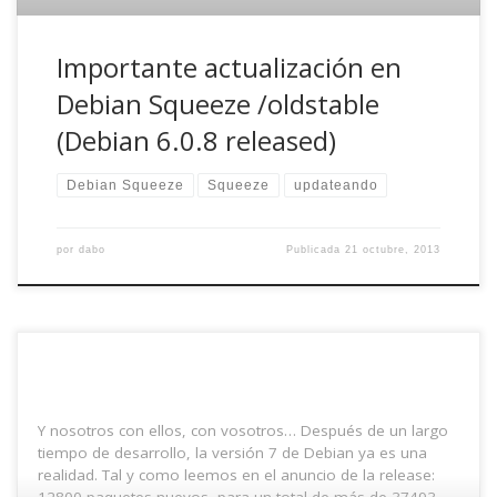
Importante actualización en
Debian Squeeze /oldstable
(Debian 6.0.8 released)
Debian Squeeze
Squeeze
updateando
por
dabo
Publicada
21 octubre, 2013
Y nosotros con ellos, con vosotros… Después de un largo
tiempo de desarrollo, la versión 7 de Debian ya es una
realidad. Tal y como leemos en el anuncio de la release: