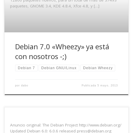
12800 paquetes nuevos, para un total de más de 37493
paquetes, GNOME 3.4, KDE 4.8.4, Xfce 4.8, y […]
Debian 7.0 «Wheezy» ya está
con nosotros -;)
Debian 7
Debian GNU/Linux
Debian Wheezy
por
dabo
Publicada
5 mayo, 2013
Anuncio original: The Debian Project http://www.debian.org/
Updated Debian 6.0: 6.0.6 released
press@debian.org