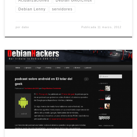
Actualizaciones
Debian GNU/Linux
Debian Lenny
servidores
por
dabo
Publicada
11 marzo, 2012
Es muy posible que hayais visto algunos cambios en el
blog, a lo largo del día de hoy. Es que, cuando nos
ponemos, nos ponemos :D. Los líos empezaron el viernes
pasado, justo en el momento en que me quedé sin
conexión a internet, Dabo comentó que fallaba la
sindicación […]