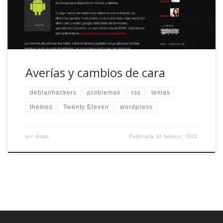
sindicación […]
Averías y cambios de cara
debianhackers
problemas
rss
temas
themes
Twenty Eleven
wordpress
por
diego
Publicada
13 febrero, 2012