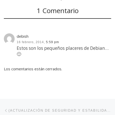
1 Comentario
debish
16 febrero, 2014,
5:59 pm
Estos son los pequeños placeres de Debian…
🙂
Los comentarios están cerrados.
Navegación de entradas
Entrada anterior
(ACTUALIZACIÓN DE SEGURIDAD Y ESTABILIDAD). LIBERADO DEBIAN 7: 7.4 «WHEEZY».