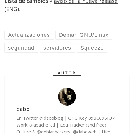
Lista de cambios
y
aviso de la nueva release
(ENG).
Actualizaciones
Debian GNU/Linux
seguridad
servidores
Squeeze
AUTOR
dabo
En Twitter @daboblog | GPG Key 0xBC695F37
Work: @apache_ctl | Edu: Hacker (and free)
Culture & @debianhackers, @daboweb | Life: