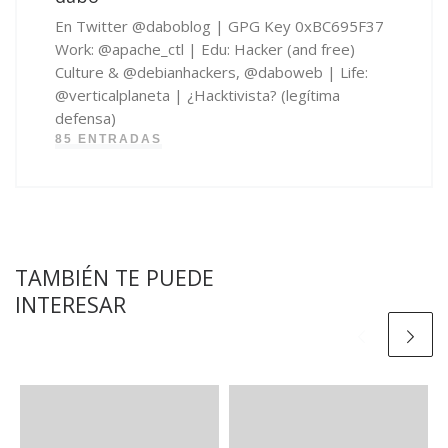
En Twitter @daboblog | GPG Key 0xBC695F37
Work: @apache_ctl | Edu: Hacker (and free)
Culture & @debianhackers, @daboweb | Life:
@verticalplaneta | ¿Hacktivista? (legítima
defensa)
85 ENTRADAS
TAMBIÉN TE PUEDE
INTERESAR