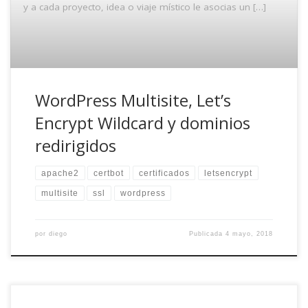
y a cada proyecto, idea o viaje místico le asocias un […]
WordPress Multisite, Let’s
Encrypt Wildcard y dominios
redirigidos
apache2
certbot
certificados
letsencrypt
multisite
ssl
wordpress
por
diego
Publicada
4 mayo, 2018