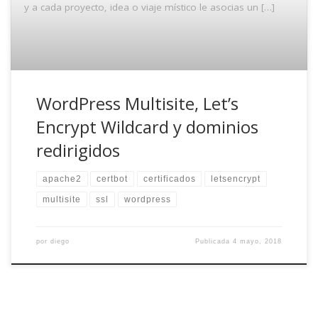
y a cada proyecto, idea o viaje místico le asocias un […]
WordPress Multisite, Let’s
Encrypt Wildcard y dominios
redirigidos
apache2
certbot
certificados
letsencrypt
multisite
ssl
wordpress
por
diego
Publicada
4 mayo, 2018