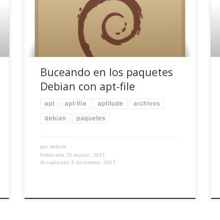
paquetes Debian. Sí, habéis entendido bien, apt-
file busca dentro de los paquetes Debian para
encontrar en qué paquete (o paquetes) está
dicho archivo. Una auténtica […]
Buceando en los paquetes
Debian con apt-file
apt
apt-file
aptitude
archivos
debian
paquetes
por
debish
Publicada
25 marzo, 2017
Actualizado
3 diciembre, 2017