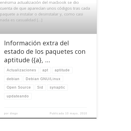
enésima actualización del macbook se dio
cuenta de que aparecían unos códigos tras cada
paquete a instalar o desinstalar y, como casi
nada es casualidad […]
Información extra del
estado de los paquetes con
aptitude ({a}, …
Actualizaciones
apt
aptitude
debian
Debian GNU/Linux
Open Source
Sid
synaptic
updateando
por
diego
Publicada
10 mayo, 2010