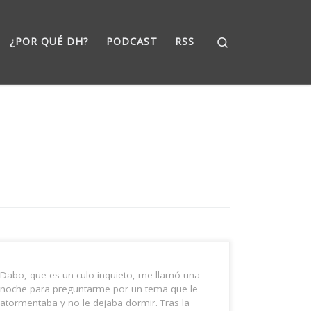
Search
¿POR QUÉ DH?
PODCAST
RSS
Dabo, que es un culo inquieto, me llamó una
noche para preguntarme por un tema que le
atormentaba y no le dejaba dormir. Tras la