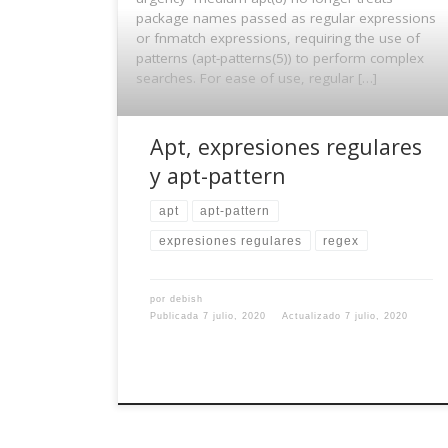
package names passed as regular expressions
or fnmatch expressions, requiring the use of
patterns (apt-patterns(5)) to perform complex
searches. For ease of use, regular […]
Apt, expresiones regulares
y apt-pattern
apt
apt-pattern
expresiones regulares
regex
por
debish
Publicada
7 julio, 2020
Actualizado
7 julio, 2020