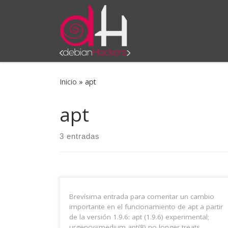
Saltar al contenido
Inicio
»
apt
apt
3 entradas
Brevísima entrada para comentar un cambio
importante en el funcionamiento de apt a partir
de la versión 1.9.6: apt (1.9.6) experimental;
urgency=medium apt(8) no longer treats