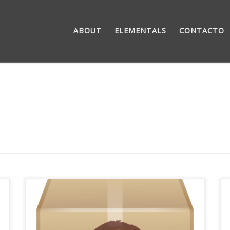
ABOUT
ELEMENTALS
CONTACTO
Hoy os traigo una joya en bruto para el sistema
de paquetes APT. Se trata de apt-file, un
buscador de archivos para el sistema de