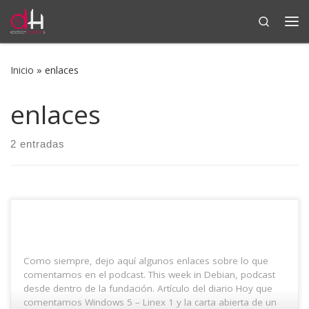
Search
Saltar al contenido
Me
Inicio
»
enlaces
enlaces
2 entradas
Como siempre, dejo aquí algunos enlaces sobre lo que
comentamos en el podcast. This week in Debian, podcast
desde dentro de la fundación. Artículo del diario Hoy que
comentamos Windows 5 – Linex 1 y la carta abierta de un