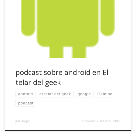
El Sr. Perogrullo ha publicado en El telar del geek la primera
parte de un podcast que grabamos sobre Android, el
sistema operativo de Google para dispositivos móviles y
tabletas. En algo menos de media hora hablamos sobre
Android, los diferentes agentes involucrados en su
crecimiento exponencial del último año […]
podcast sobre android en El
telar del geek
android
el telar del geek
google
Opinión
podcast
por
diego
Publicada
7 febrero, 2012