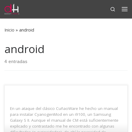
Search
Saltar al contenido
Me
Inicio
»
android
android
4 entradas
En un ataque del clásico CuñaoWare he hecho un manual
para instalar CyanogenMod en un i9100, un Samsung
Galaxy S II. Aunque el manual de CM está suficientemente
explicado y contrastado me he encontrado con algunas
dificultades (o curiosidades), de ahí la necesidad de