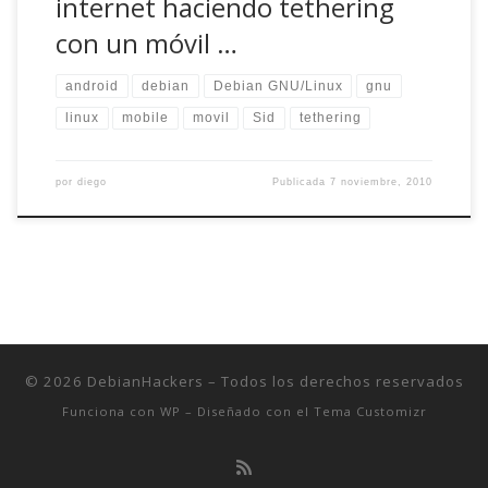
internet haciendo tethering
con un móvil …
android
debian
Debian GNU/Linux
gnu
linux
mobile
movil
Sid
tethering
por
diego
Publicada
7 noviembre, 2010
© 2026
DebianHackers
– Todos los derechos reservados
Funciona con
WP
– Diseñado con el
Tema Customizr