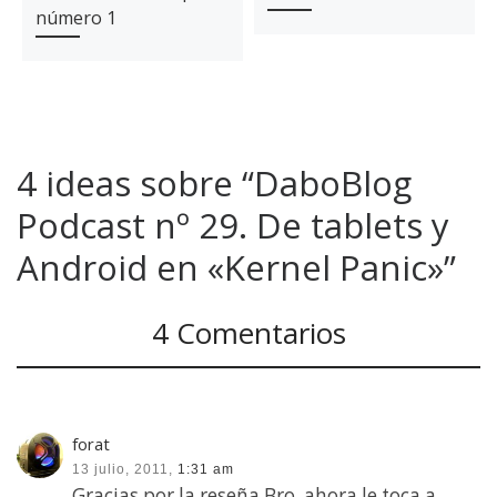
número 1
4 ideas sobre “DaboBlog
Podcast nº 29. De tablets y
Android en «Kernel Panic»”
4 Comentarios
forat
13 julio, 2011,
1:31 am
Gracias por la reseña Bro, ahora le toca a