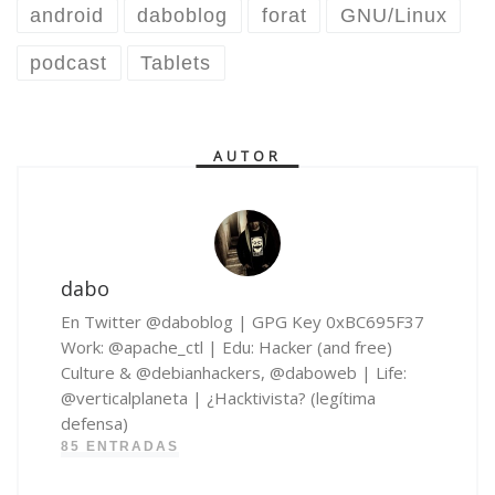
android
daboblog
forat
GNU/Linux
podcast
Tablets
AUTOR
dabo
En Twitter @daboblog | GPG Key 0xBC695F37
Work: @apache_ctl | Edu: Hacker (and free)
Culture & @debianhackers, @daboweb | Life:
@verticalplaneta | ¿Hacktivista? (legítima
defensa)
85 ENTRADAS