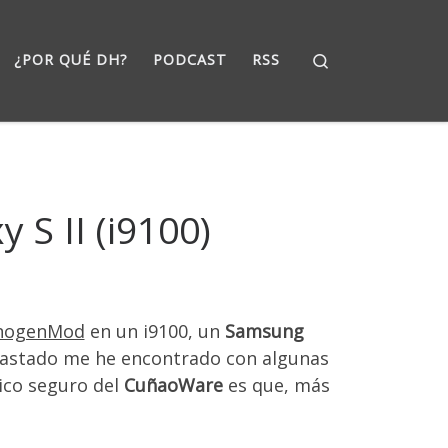
Search
¿POR QUÉ DH?
PODCAST
RSS
S II (i9100)
nogenMod
en un i9100, un
Samsung
trastado me he encontrado con algunas
nico seguro del
CuñaoWare
es que, más