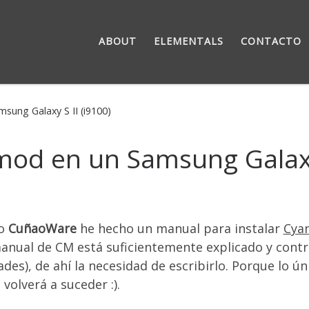
ABOUT
ELEMENTALS
CONTACTO
sung Galaxy S II (i9100)
od en un Samsung Galaxy 
co
CuñaoWare
he hecho un manual para instalar
Cya
manual de CM está suficientemente explicado y con
dades), de ahí la necesidad de escribirlo. Porque lo ú
olverá a suceder :).