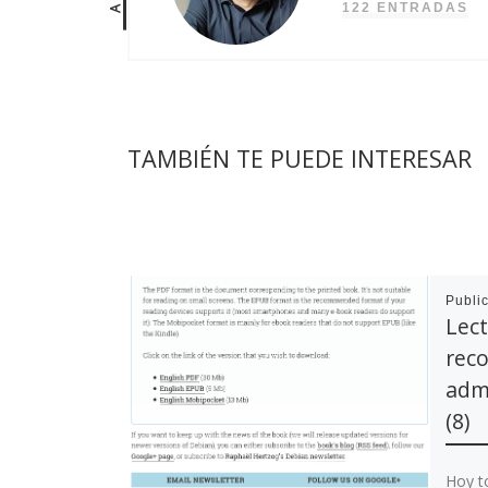
122 ENTRADAS
TAMBIÉN TE PUEDE INTERESAR
Publi
Lect
reco
adm
(8)
Hoy t