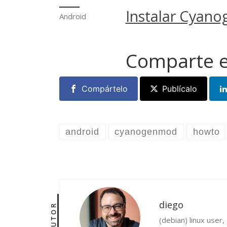
Instalar Cyano
Android
Comparte e
Compártelo
Publícalo
android
cyanogenmod
howto
diego
AUTOR
(debian) linux user