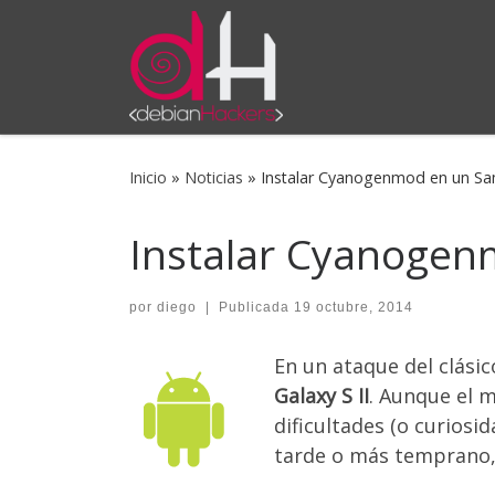
Saltar al contenido
Inicio
»
Noticias
»
Instalar Cyanogenmod en un Sam
Instalar Cyanogenm
por
diego
|
Publicada
19 octubre, 2014
En un ataque del clási
Galaxy S II
. Aunque el 
dificultades (o curiosi
tarde o más temprano, v